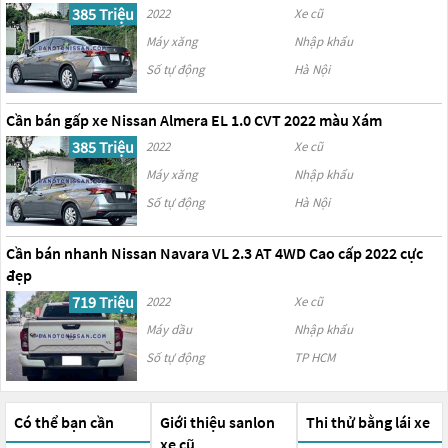
385 Triệu
2022
Xe cũ
Máy xăng
Nhập khẩu
Số tự động
Hà Nội
Cần bán gấp xe Nissan Almera EL 1.0 CVT 2022 màu Xám
385 Triệu
2022
Xe cũ
Máy xăng
Nhập khẩu
Số tự động
Hà Nội
Cần bán nhanh Nissan Navara VL 2.3 AT 4WD Cao cấp 2022 cực
đẹp
719 Triệu
2022
Xe cũ
Máy dầu
Nhập khẩu
Số tự động
TP HCM
Có thể bạn cần
Giới thiệu sanlon
Thi thử bằng lái xe
xe cũ