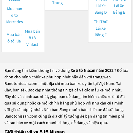
Trung
Lái Xe
Lái Xe
Mua bán
Bằng D
Bằng E
ô tô
Mercedes
Thi Thử
Lái Xe
Mua bán
Mua bán
Bằng F
ô tô
ô tô
Kia
Vinfast
Bạn đang tìm kiếm thông tin về dòng
Xe ô tô Nissan năm 2022
? Để lựa
chọn cho mình chiếc xe phù hợp nhất hãy đến với trang web
Banotonissan.com - một địa chỉ mua bán xe uy tín tại Việt Nam. Tại
đây, bạn sẽ được cập nhật thông tin giá cả và các mẫu xe mới nhất,
đầy đủ và chính xác nhất, giúp bạn dễ dàng tìm kiếm chiếc xe ô tô đã
qua sử dụng hoặc xe mới chính hãng phù hợp với nhu cầu của mình
với giá cả hợp lý nhất. Nếu bạn đang muốn bán chiếc xe đã sử dụng,
Banotonissan.com cũng là địa chỉ lý tưởng để bạn đăng tin miễn phí
và rao bán xe một cách nhanh chóng, dễ dàng và hiệu quả.
Giới thiệu về xe ô tô Nissan