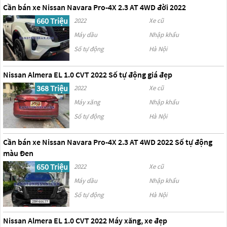
Cần bán xe Nissan Navara Pro-4X 2.3 AT 4WD đời 2022
660 Triệu
2022
Xe cũ
Máy dầu
Nhập khẩu
Số tự động
Hà Nội
Nissan Almera EL 1.0 CVT 2022 Số tự động giá đẹp
368 Triệu
2022
Xe cũ
Máy xăng
Nhập khẩu
Số tự động
Hà Nội
Cần bán xe Nissan Navara Pro-4X 2.3 AT 4WD 2022 Số tự động
màu Đen
650 Triệu
2022
Xe cũ
Máy dầu
Nhập khẩu
Số tự động
Hà Nội
Nissan Almera EL 1.0 CVT 2022 Máy xăng, xe đẹp