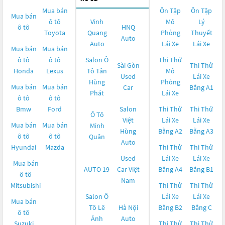
Mua bán
Ôn Tập
Ôn Tập
Mua bán
ô tô
Vinh
Mô
Lý
ô tô
HNQ
Toyota
Quang
Phỏng
Thuyết
Auto
Auto
Lái Xe
Lái Xe
Mua bán
Mua bán
ô tô
ô tô
Salon Ô
Thi Thử
Sài Gòn
Thi Thử
Honda
Lexus
Tô Tân
Mô
Used
Lái Xe
Hùng
Phỏng
Mua bán
Mua bán
Car
Bằng A1
Phát
Lái Xe
ô tô
ô tô
Bmw
Ford
Salon
Thi Thử
Thi Thử
Ô Tô
Việt
Lái Xe
Lái Xe
Mua bán
Mua bán
Minh
Hùng
Bằng A2
Bằng A3
ô tô
ô tô
Quân
Auto
Hyundai
Mazda
Thi Thử
Thi Thử
Used
Lái Xe
Lái Xe
Mua bán
AUTO 19
Car Việt
Bằng A4
Bằng B1
ô tô
Nam
Mitsubishi
Thi Thử
Thi Thử
Salon Ô
Lái Xe
Lái Xe
Mua bán
Tô Lê
Hà Nội
Bằng B2
Bằng C
ô tô
Ánh
Auto
Suzuki
Thi Thử
Thi Thử