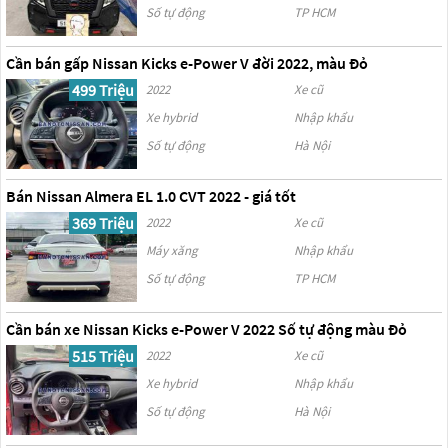
Số tự động
TP HCM
Cần bán gấp Nissan Kicks e-Power V đời 2022, màu Đỏ
499 Triệu
2022
Xe cũ
Xe hybrid
Nhập khẩu
Số tự động
Hà Nội
Bán Nissan Almera EL 1.0 CVT 2022 - giá tốt
369 Triệu
2022
Xe cũ
Máy xăng
Nhập khẩu
Số tự động
TP HCM
Cần bán xe Nissan Kicks e-Power V 2022 Số tự động màu Đỏ
515 Triệu
2022
Xe cũ
Xe hybrid
Nhập khẩu
Số tự động
Hà Nội