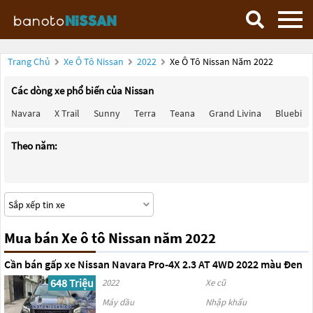
Trang Chủ
Xe Ô Tô Nissan
2022
Xe Ô Tô Nissan Năm 2022
Các dòng xe phổ biến của Nissan
Navara
X Trail
Sunny
Terra
Teana
Grand Livina
Bluebird
Theo năm:
Mua bán Xe ô tô Nissan năm 2022
Cần bán gấp xe Nissan Navara Pro-4X 2.3 AT 4WD 2022 màu Đen
648 Triệu
2022
Xe cũ
Máy dầu
Nhập khẩu