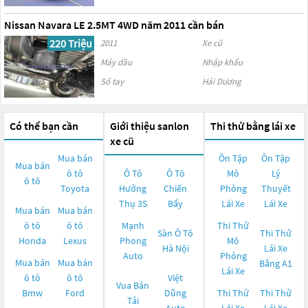
Nissan Navara LE 2.5MT 4WD năm 2011 cần bán
220 Triệu
2011
Xe cũ
Máy dầu
Nhập khẩu
Số tay
Hải Dương
Có thể bạn cần
Giới thiệu sanlon
Thi thử bằng lái xe
xe cũ
Mua bán
Ôn Tập
Ôn Tập
Mua bán
ô tô
Ô Tô
Ô Tô
Mô
Lý
ô tô
Toyota
Hưởng
Chiến
Phỏng
Thuyết
Thụ 3S
Bẩy
Lái Xe
Lái Xe
Mua bán
Mua bán
ô tô
ô tô
Mạnh
Thi Thử
Sàn Ô Tô
Thi Thử
Honda
Lexus
Phong
Mô
Hà Nội
Lái Xe
Auto
Phỏng
Mua bán
Mua bán
Bằng A1
Lái Xe
ô tô
ô tô
Việt
Vua Bán
Bmw
Ford
Dũng
Thi Thử
Thi Thử
Tải