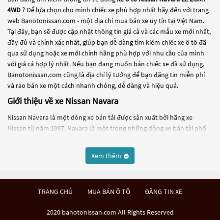
4WD
? Để lựa chọn cho mình chiếc xe phù hợp nhất hãy đến với trang
web Banotonissan.com - một địa chỉ mua bán xe uy tín tại Việt Nam.
Tại đây, bạn sẽ được cập nhật thông tin giá cả và các mẫu xe mới nhất,
đầy đủ và chính xác nhất, giúp bạn dễ dàng tìm kiếm chiếc xe ô tô đã
qua sử dụng hoặc xe mới chính hãng phù hợp với nhu cầu của mình
với giá cả hợp lý nhất. Nếu bạn đang muốn bán chiếc xe đã sử dụng,
Banotonissan.com cũng là địa chỉ lý tưởng để bạn đăng tin miễn phí
và rao bán xe một cách nhanh chóng, dễ dàng và hiệu quả.
Giới thiệu về xe Nissan Navara
Nissan Navara là một dòng xe bán tải được sản xuất bởi hãng xe
Nissan từ năm 1997. Navara là một trong những dòng xe bán tải phổ
biến trên thị trường toàn cầu, đặc biệt là tại châu Âu, Úc và New
Zealand.
Xem thêm
Được trang bị động cơ diesel hoặc xăng, Navara có thể điều khiển bằng
cầu sau hoặc cầu toàn bộ, tùy thuộc vào phiên bản. Navara được thiết
kế để có khả năng vận hành trên nhiều địa hình khác nhau, từ đường
TRANG CHỦ
MUA BÁN Ô TÔ
ĐĂNG TIN XE
phố đô thị đến đường mòn đồi núi.
2020 banotonissan.com All Rights Reserved
Navara có khả năng kéo tải và chở hàng rất tốt, với trọng tải tối đa lên