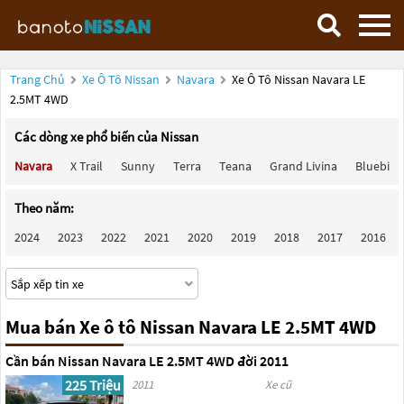
Trang Chủ
Xe Ô Tô Nissan
Navara
Xe Ô Tô Nissan Navara LE
2.5MT 4WD
Các dòng xe phổ biến của Nissan
Navara
X Trail
Sunny
Terra
Teana
Grand Livina
Bluebird
Theo năm:
2024
2023
2022
2021
2020
2019
2018
2017
2016
Mua bán Xe ô tô Nissan Navara LE 2.5MT 4WD
Cần bán Nissan Navara LE 2.5MT 4WD đời 2011
225 Triệu
2011
Xe cũ