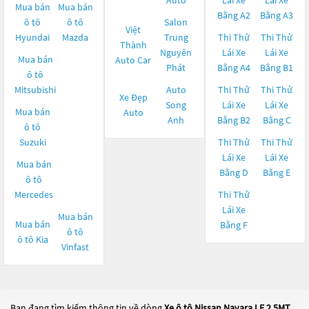
Auto
Lái Xe
Lái Xe
Mua bán
Mua bán
Bằng A2
Bằng A3
ô tô
ô tô
Salon
Việt
Hyundai
Mazda
Trung
Thi Thử
Thi Thử
Thành
Nguyên
Lái Xe
Lái Xe
Mua bán
Auto Car
Phát
Bằng A4
Bằng B1
ô tô
Mitsubishi
Auto
Thi Thử
Thi Thử
Xe Đẹp
Song
Lái Xe
Lái Xe
Mua bán
Auto
Anh
Bằng B2
Bằng C
ô tô
Suzuki
Thi Thử
Thi Thử
Lái Xe
Lái Xe
Mua bán
Bằng D
Bằng E
ô tô
Mercedes
Thi Thử
Lái Xe
Mua bán
Mua bán
Bằng F
ô tô
ô tô
Kia
Vinfast
Bạn đang tìm kiếm thông tin về dòng
Xe ô tô Nissan Navara LE 2.5MT