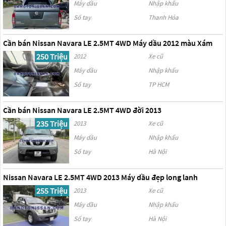
Máy dầu
Nhập khẩu
Số tay
Thanh Hóa
Cần bán Nissan Navara LE 2.5MT 4WD Máy dầu 2012 màu Xám
250 Triệu
2012
Xe cũ
Máy dầu
Nhập khẩu
Số tay
TP HCM
Cần bán Nissan Navara LE 2.5MT 4WD đời 2013
235 Triệu
2013
Xe cũ
Máy dầu
Nhập khẩu
Số tay
Hà Nội
Nissan Navara LE 2.5MT 4WD 2013 Máy dầu đẹp long lanh
255 Triệu
2013
Xe cũ
Máy dầu
Nhập khẩu
Số tay
Hà Nội