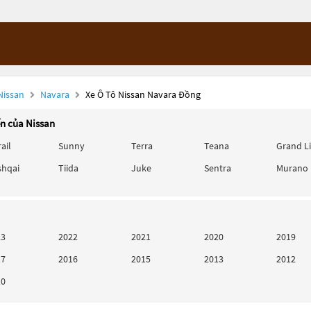
Nissan
Navara
Xe Ô Tô Nissan Navara Đồng
ến của Nissan
rail
Sunny
Terra
Teana
Grand L
shqai
Tiida
Juke
Sentra
Murano
23
2022
2021
2020
2019
17
2016
2015
2013
2012
10