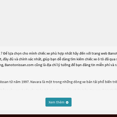
? Để lựa chọn cho mình chiếc xe phù hợp nhất hãy đến với trang web Banoto
ất, đầy đủ và chính xác nhất, giúp bạn dễ dàng tìm kiếm chiếc xe ô tô đã q
ng, Banotonissan.com cũng là địa chỉ lý tưởng để bạn đăng tin miễn phí và
issan từ năm 1997. Navara là một trong những dòng xe bán tải phổ biến trên 
n bằng cầu sau hoặc cầu toàn bộ, tùy thuộc vào phiên bản. Navara được thiế
Xem thêm
đa lên đến 1 tấn và khả năng kéo tối đa lên đến 3,5 tấn, tùy thuộc vào phiên 
hống giám sát áp suất lốp và hệ thống hỗ trợ đổ đèo.