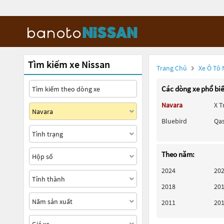
Tìm kiếm xe Nissan
Trang Chủ
Xe Ô Tô 
Các dòng xe phổ bi
Navara
X T
Bluebird
Qa
Theo năm:
2024
20
2018
20
2011
20