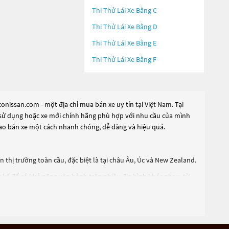
Thi Thử Lái Xe Bằng C
Thi Thử Lái Xe Bằng D
Thi Thử Lái Xe Bằng E
Thi Thử Lái Xe Bằng F
nissan.com - một địa chỉ mua bán xe uy tín tại Việt Nam. Tại
ua sử dụng hoặc xe mới chính hãng phù hợp với nhu cầu của mình
 rao bán xe một cách nhanh chóng, dễ dàng và hiệu quả.
thị trường toàn cầu, đặc biệt là tại châu Âu, Úc và New Zealand.
t kế để có khả năng vận hành trên nhiều địa hình khác nhau, từ
bản. Ngoài ra, Navara cũng được trang bị nhiều tính năng tiện ích