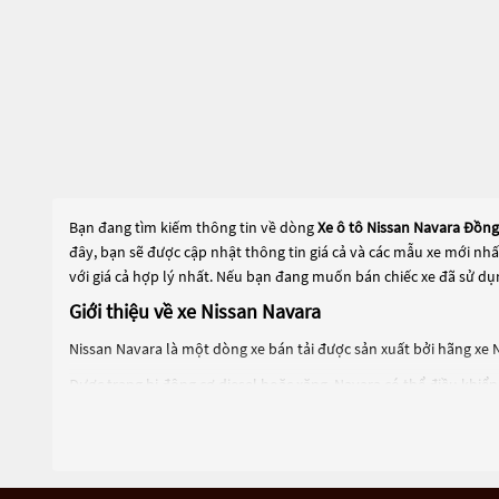
Bạn đang tìm kiếm thông tin về dòng
Xe ô tô Nissan Navara Đồng
đây, bạn sẽ được cập nhật thông tin giá cả và các mẫu xe mới nh
với giá cả hợp lý nhất. Nếu bạn đang muốn bán chiếc xe đã sử dụ
Giới thiệu về xe Nissan Navara
Nissan Navara là một dòng xe bán tải được sản xuất bởi hãng xe N
Được trang bị động cơ diesel hoặc xăng, Navara có thể điều khiể
đường phố đô thị đến đường mòn đồi núi.
Navara có khả năng kéo tải và chở hàng rất tốt, với trọng tải tối 
như hệ thống giải trí, hệ thống điều hòa, hệ thống an toàn, hệ t