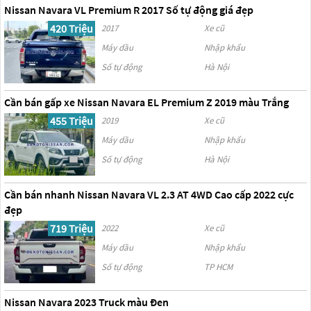
Nissan Navara VL Premium R 2017 Số tự động giá đẹp
420 Triệu
2017
Xe cũ
Máy dầu
Nhập khẩu
Số tự động
Hà Nội
Cần bán gấp xe Nissan Navara EL Premium Z 2019 màu Trắng
455 Triệu
2019
Xe cũ
Máy dầu
Nhập khẩu
Số tự động
Hà Nội
Cần bán nhanh Nissan Navara VL 2.3 AT 4WD Cao cấp 2022 cực
đẹp
719 Triệu
2022
Xe cũ
Máy dầu
Nhập khẩu
Số tự động
TP HCM
Nissan Navara 2023 Truck màu Đen