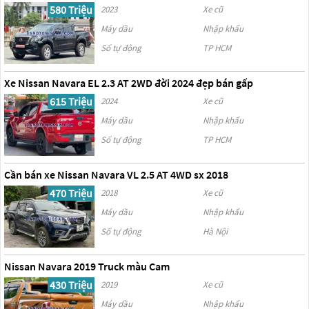
580 Triệu
2023
Xe cũ
Máy dầu
Nhập khẩu
Số tự động
TP HCM
Xe Nissan Navara EL 2.3 AT 2WD đời 2024 đẹp bán gấp
615 Triệu
2024
Xe cũ
Máy dầu
Nhập khẩu
Số tự động
TP HCM
Cần bán xe Nissan Navara VL 2.5 AT 4WD sx 2018
470 Triệu
2018
Xe cũ
Máy dầu
Nhập khẩu
Số tự động
Hà Nội
Nissan Navara 2019 Truck màu Cam
430 Triệu
2019
Xe cũ
Máy dầu
Nhập khẩu