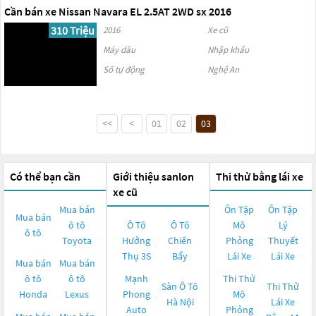
Cần bán xe Nissan Navara EL 2.5AT 2WD sx 2016
310 Triệu
2016
Xe cũ
Máy dầu
Nhập khẩu
Số tự động
Nghệ An
<<
<
01
02
03
Có thể bạn cần
Giới thiệu sanlon
Thi thử bằng lái xe
xe cũ
Mua bán
Ôn Tập
Ôn Tập
Mua bán
ô tô
Ô Tô
Ô Tô
Mô
Lý
ô tô
Toyota
Hưởng
Chiến
Phỏng
Thuyết
Thụ 3S
Bẩy
Lái Xe
Lái Xe
Mua bán
Mua bán
ô tô
ô tô
Mạnh
Thi Thử
Sàn Ô Tô
Thi Thử
Honda
Lexus
Phong
Mô
Hà Nội
Lái Xe
Auto
Phỏng