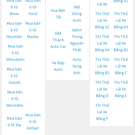
Mua bán
Mua bán
Bằng A1
Lái Xe
ô tô
ô tô
Việt
Vua Bán
Bmw
Ford
Dũng
Thi Thử
Thi Thử
Tải
Auto
Lái Xe
Lái Xe
Mua bán
Mua bán
Bằng A2
Bằng A3
ô tô
ô tô
Salon
Việt
Hyundai
Mazda
Trung
Thi Thử
Thi Thử
Thành
Nguyên
Lái Xe
Lái Xe
Mua bán
Auto Car
Phát
Bằng A4
Bằng B1
ô tô
Mitsubishi
Auto
Thi Thử
Thi Thử
Xe Đẹp
Song
Lái Xe
Lái Xe
Mua bán
Auto
Anh
Bằng B2
Bằng C
ô tô
Suzuki
Thi Thử
Thi Thử
Lái Xe
Lái Xe
Mua bán
Bằng D
Bằng E
ô tô
Mercedes
Thi Thử
Lái Xe
Mua bán
Mua bán
Bằng F
ô tô
ô tô
Kia
Vinfast