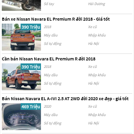
Số tay
Hải Dương
Bán xe Nissan Navara EL Premium R đời 2018 - Giá tốt
390 Triệu
2018
Xe cũ
Máy dầu
Nhập khẩu
Số tự động
Hà Nội
Cần bán Nissan Navara EL Premium R đời 2018
390 Triệu
2018
Xe cũ
Máy dầu
Nhập khẩu
Số tự động
Hà Nội
Bán Nissan Navara EL A-IVI 2.5 AT 2WD đời 2020 xe đẹp - giá tốt
469 Triệu
2020
Xe cũ
Máy dầu
Nhập khẩu
Số tự động
Hà Nội