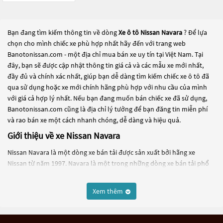
Bạn đang tìm kiếm thông tin về dòng
Xe ô tô Nissan Navara
? Để lựa
chọn cho mình chiếc xe phù hợp nhất hãy đến với trang web
Banotonissan.com - một địa chỉ mua bán xe uy tín tại Việt Nam. Tại
đây, bạn sẽ được cập nhật thông tin giá cả và các mẫu xe mới nhất,
đầy đủ và chính xác nhất, giúp bạn dễ dàng tìm kiếm chiếc xe ô tô đã
qua sử dụng hoặc xe mới chính hãng phù hợp với nhu cầu của mình
với giá cả hợp lý nhất. Nếu bạn đang muốn bán chiếc xe đã sử dụng,
Banotonissan.com cũng là địa chỉ lý tưởng để bạn đăng tin miễn phí
và rao bán xe một cách nhanh chóng, dễ dàng và hiệu quả.
Giới thiệu về xe Nissan Navara
Nissan Navara là một dòng xe bán tải được sản xuất bởi hãng xe
Nissan từ năm 1997. Navara là một trong những dòng xe bán tải phổ
biến trên thị trường toàn cầu, đặc biệt là tại châu Âu, Úc và New
Zealand.
Xem thêm
Được trang bị động cơ diesel hoặc xăng, Navara có thể điều khiển bằng
cầu sau hoặc cầu toàn bộ, tùy thuộc vào phiên bản. Navara được thiết