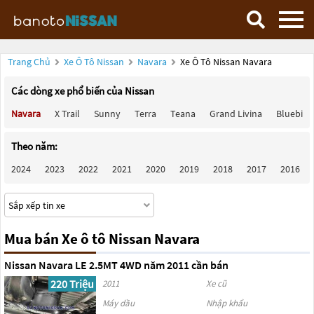
Trang Chủ
Xe Ô Tô Nissan
Navara
Xe Ô Tô Nissan Navara
Các dòng xe phổ biến của Nissan
Navara
X Trail
Sunny
Terra
Teana
Grand Livina
Bluebird
Theo năm:
2024
2023
2022
2021
2020
2019
2018
2017
2016
Mua bán Xe ô tô Nissan Navara
Nissan Navara LE 2.5MT 4WD năm 2011 cần bán
220 Triệu
2011
Xe cũ
Máy dầu
Nhập khẩu