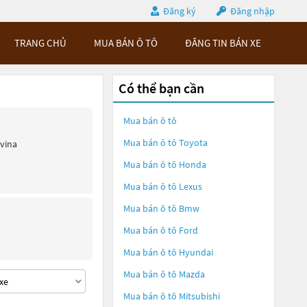
Đăng ký
Đăng nhập
TRANG CHỦ
MUA BÁN Ô TÔ
ĐĂNG TIN BÁN XE
Có thể bạn cần
Mua bán ô tô
Mua bán ô tô
Toyota
ivina
Mua bán ô tô
Honda
Mua bán ô tô
Lexus
Mua bán ô tô
Bmw
Mua bán ô tô
Ford
Mua bán ô tô
Hyundai
Mua bán ô tô
Mazda
Mua bán ô tô
Mitsubishi