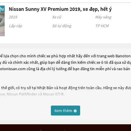
Nissan Sunny XV Premium 2019, xe đẹp, hết ý
ệu
2019
Xe cũ
Máy xăng
Lắp ráp
Số tự động
TP HCM
Để lựa chọn cho mình chiếc xe phù hợp nhất hãy đến với trang web Banotonis
ầy đủ và chính xác nhất, giúp bạn dễ dàng tìm kiếm chiếc xe ô tô đã qua sử 
otonissan.com cũng là địa chỉ lý tưởng để bạn đăng tin miễn phí và rao bán
 thế giới, có trụ sở tại Nhật Bản và hoạt động trên toàn cầu. Hãng xe này đ
ue, Nissan Pathfinder và Nissan GT-R.
t các xe ô tô điện và hybrid. Nissan cũng có nhiều sản phẩm công nghệ tiên
ng.
Xem thêm
e, được sản xuất từ năm 2007. Đây là một dòng xe rộng rãi, tiện nghi và đa 
h linh hoạt trên nhiều địa hình khác nhau.