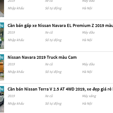
2019
Xe cũ
Máy dầu
Nhập khẩu
Số tự động
Hà Nội
Cần bán gấp xe Nissan Navara EL Premium Z 2019 mà
ệu
2019
Xe cũ
Máy dầu
Nhập khẩu
Số tự động
Hà Nội
Nissan Navara 2019 Truck màu Cam
ệu
2019
Xe cũ
Máy dầu
Nhập khẩu
Số tự động
Hà Nội
Cần bán Nissan Terra V 2.5 AT 4WD 2019, xe đẹp giá rẻ
ệu
2019
Xe cũ
Máy xăng
Nhập khẩu
Số tự động
Hà Nội