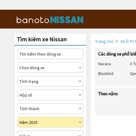
Tìm kiếm xe Nissan
Trang Chủ
Xe Ô Tô 
Các dòng xe phổ bi
Navara
X T
Bluebird
Qa
Theo năm: