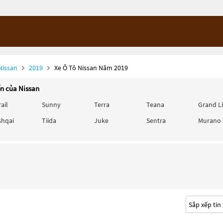
Nissan
2019
Xe Ô Tô Nissan Năm 2019
ến của Nissan
rail
Sunny
Terra
Teana
Grand L
shqai
Tiida
Juke
Sentra
Murano