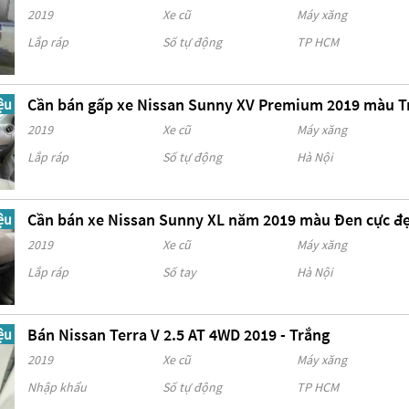
2019
Xe cũ
Máy xăng
Lắp ráp
Số tự động
TP HCM
Cần bán gấp xe Nissan Sunny XV Premium 2019 màu T
ệu
2019
Xe cũ
Máy xăng
Lắp ráp
Số tự động
Hà Nội
Cần bán xe Nissan Sunny XL năm 2019 màu Đen cực đ
ệu
2019
Xe cũ
Máy xăng
Lắp ráp
Số tay
Hà Nội
Bán Nissan Terra V 2.5 AT 4WD 2019 - Trắng
ệu
2019
Xe cũ
Máy xăng
Nhập khẩu
Số tự động
TP HCM