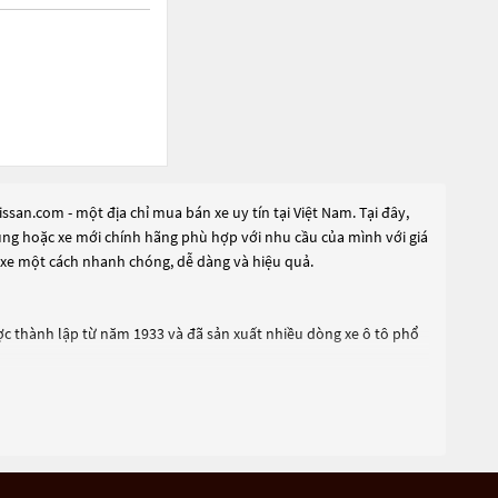
san.com - một địa chỉ mua bán xe uy tín tại Việt Nam. Tại đây,
dụng hoặc xe mới chính hãng phù hợp với nhu cầu của mình với giá
 xe một cách nhanh chóng, dễ dàng và hiệu quả.
ược thành lập từ năm 1933 và đã sản xuất nhiều dòng xe ô tô phổ
 tiến như hệ thống định vị GPS, hệ thống cảnh báo va chạm, hệ
dụng, được thiết kế để phù hợp với nhu cầu của đa số khách hàng.