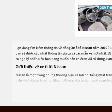
269 Tri
Bạn đang tìm kiếm thông tin về dòng
Xe ô tô Nissan năm 2019
? 
bạn sẽ được cập nhật thông tin giá cả và các mẫu xe mới nhất, đ
cả hợp lý nhất. Nếu bạn đang muốn bán chiếc xe đã sử dụng, Ban
Giới thiệu về xe ô tô Nissan
Nissan là một trong những thương hiệu xe hơi nổi tiếng nhất trên
biến như Nissan Maxima, Nissan Altima, Nissan Sentra, Nissan Rog
Nissan là một trong những công ty tiên phong trong việc sản xuấ
thống điều khiển hành trình thông minh và hệ thống đỗ xe tự độ
Một trong những dòng xe nổi bật của Nissan là xe crossover Rogu
Rogue được trang bị động cơ xăng và hybrid, có khả năng vận hàn