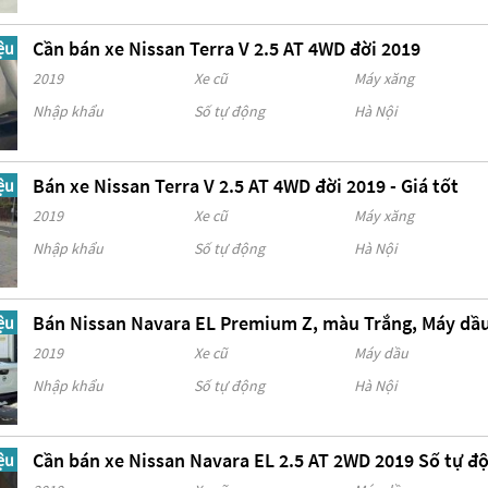
Cần bán xe Nissan Terra V 2.5 AT 4WD đời 2019
ệu
2019
Xe cũ
Máy xăng
Nhập khẩu
Số tự động
Hà Nội
Bán xe Nissan Terra V 2.5 AT 4WD đời 2019 - Giá tốt
ệu
2019
Xe cũ
Máy xăng
Nhập khẩu
Số tự động
Hà Nội
Bán Nissan Navara EL Premium Z, màu Trắng, Máy dầu
ệu
2019
Xe cũ
Máy dầu
Nhập khẩu
Số tự động
Hà Nội
Cần bán xe Nissan Navara EL 2.5 AT 2WD 2019 Số tự 
ệu