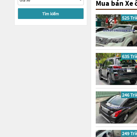
Mua bán Xe 
Tìm kiếm
525 Tri
635 Tri
246 Tri
249 Tri