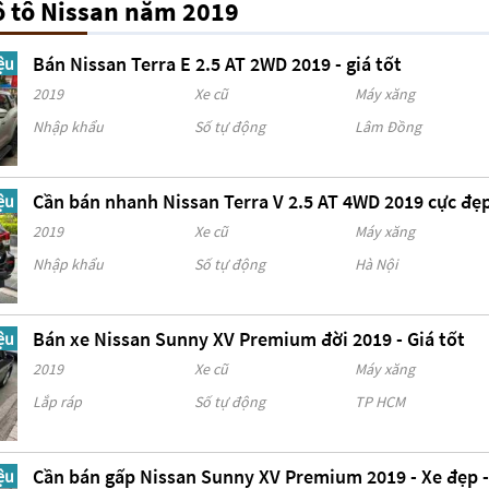
ô tô Nissan năm 2019
Bán Nissan Terra E 2.5 AT 2WD 2019 - giá tốt
ệu
2019
Xe cũ
Máy xăng
Nhập khẩu
Số tự động
Lâm Đồng
Cần bán nhanh Nissan Terra V 2.5 AT 4WD 2019 cực đẹ
ệu
2019
Xe cũ
Máy xăng
Nhập khẩu
Số tự động
Hà Nội
Bán xe Nissan Sunny XV Premium đời 2019 - Giá tốt
ệu
2019
Xe cũ
Máy xăng
Lắp ráp
Số tự động
TP HCM
Cần bán gấp Nissan Sunny XV Premium 2019 - Xe đẹp -
ệu