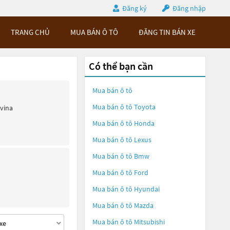
Đăng ký
Đăng nhập
TRANG CHỦ
MUA BÁN Ô TÔ
ĐĂNG TIN BÁN XE
Có thể bạn cần
Mua bán ô tô
Mua bán ô tô
Toyota
ivina
Mua bán ô tô
Honda
Mua bán ô tô
Lexus
Mua bán ô tô
Bmw
Mua bán ô tô
Ford
Mua bán ô tô
Hyundai
Mua bán ô tô
Mazda
Mua bán ô tô
Mitsubishi