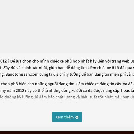
2012
? Để lựa chọn cho mình chiếc xe phù hợp nhất hãy đến với trang web Ba
ất, đầy đủ và chính xác nhất, giúp bạn dễ dàng tìm kiếm chiếc xe ô tô đã q
ng, Banotonissan.com cũng là địa chỉ lý tưởng để bạn đăng tin miễn phí và
chọn phổ biến cho những người đang tìm kiếm chiếc xe đáng tin cậy. Và để
unny năm 2012
này có thể là những dòng xe đời cũ đã được nâng cấp, hoặc là c
ảo dưỡng kỹ lưỡng để đảm bảo chất lượng và hiệu suất tốt nhất. Nếu bạn đ
 nhu cầu và ngân sách của bạn tại
Banotonissan.com
.
Xem thêm