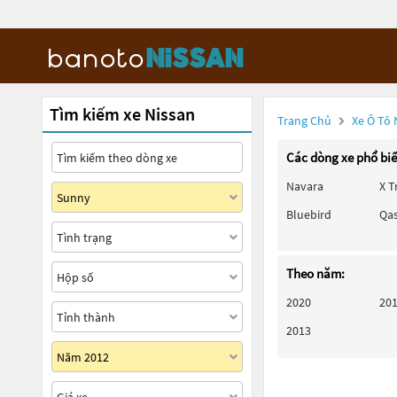
Tìm kiếm xe Nissan
Trang Chủ
Xe Ô Tô 
Các dòng xe phổ bi
Navara
X T
Bluebird
Qa
Theo năm:
2020
20
2013