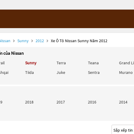
Nissan
Sunny
2012
Xe Ô Tô Nissan Sunny Năm 2012
ến của Nissan
rail
Sunny
Terra
Teana
Grand L
shqai
Tiida
Juke
Sentra
Murano
19
2018
2017
2016
2014