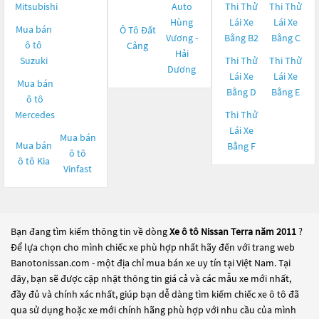
Mitsubishi
Auto
Thi Thử
Thi Thử
Hùng
Lái Xe
Lái Xe
Mua bán
Ô Tô Đất
Vương -
Bằng B2
Bằng C
ô tô
Cảng
Hải
Suzuki
Thi Thử
Thi Thử
Dương
Lái Xe
Lái Xe
Mua bán
Bằng D
Bằng E
ô tô
Mercedes
Thi Thử
Lái Xe
Mua bán
Mua bán
Bằng F
ô tô
ô tô
Kia
Vinfast
Bạn đang tìm kiếm thông tin về dòng
Xe ô tô Nissan Terra năm 2011
?
Để lựa chọn cho mình chiếc xe phù hợp nhất hãy đến với trang web
Banotonissan.com - một địa chỉ mua bán xe uy tín tại Việt Nam. Tại
đây, bạn sẽ được cập nhật thông tin giá cả và các mẫu xe mới nhất,
đầy đủ và chính xác nhất, giúp bạn dễ dàng tìm kiếm chiếc xe ô tô đã
qua sử dụng hoặc xe mới chính hãng phù hợp với nhu cầu của mình