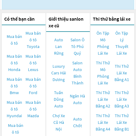
Có thể bạn cần
Giới thiệu sanlon
Thi thử bằng lái xe
xe cũ
Mua bán
Ôn Tập
Ôn Tập
Mua bán
ô tô
Auto
Salon Ô
Mô
Lý
ô tô
Toyota
Lan
Tô Phú
Phỏng
Thuyết
Rừng
Quý
Lái Xe
Lái Xe
Mua bán
Mua bán
ô tô
ô tô
Salon
Thi Thử
Luxury
Thi Thử
Honda
Lexus
Auto
Mô
Cars Hải
Lái Xe
Bình
Phỏng
Mua bán
Mua bán
Dương
Bằng A1
Thành
Lái Xe
ô tô
ô tô
Bmw
Ford
Tuấn
Thi Thử
Thi Thử
Ngân Hà
Dũng
Lái Xe
Lái Xe
Mua bán
Mua bán
Auto
Auto
Bằng A2
Bằng A3
ô tô
ô tô
Hyundai
Mazda
Chợ Xe
Thi Thử
Thi Thử
Auto
Cũ Hà
Lái Xe
Lái Xe
Mua bán
Chốt
Nội
Bằng A4
Bằng B1
ô tô