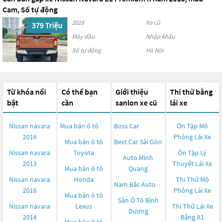
Cam, Số tự động
2018
Xe cũ
379 Triệu
Máy dầu
Nhập khẩu
Số tự động
Hà Nội
Từ khóa nổi
Có thể bạn
Giới thiệu
Thi thử bằng
bật
cần
sanlon xe cũ
lái xe
Nissan navara
Mua bán ô tô
Boss Car
Ôn Tập Mô
2016
Phỏng Lái Xe
Mua bán ô tô
Best Car Sài Gòn
Nissan navara
Toyota
Ôn Tập Lý
Auto Minh
2013
Thuyết Lái Xe
Mua bán ô tô
Quang
Nissan navara
Honda
Thi Thử Mô
Nam Bắc Auto
2016
Phỏng Lái Xe
Mua bán ô tô
Sàn Ô Tô Bình
Nissan navara
Lexus
Thi Thử Lái Xe
Dương
2014
Bằng A1