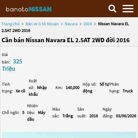
Trang chủ
Bán xe ô tô Nissan
Navara
2016
Nissan Navara EL
2.5AT 2WD 2016
Cần bán Nissan Navara EL 2.5AT 2WD đời 2016
Giá
325
bán:
Triệu
Xuất
Tình
Hộp số:
Số tự
Phân
xứ:
Nhập
Km:
140,000
trạng:
Xe cũ
động
hạng:
Truck
khẩu
Nhiên
Màu
Sản
Ngày
Chỗ ngồi:
5
liệu:
Máy
sắc:
Trắng
xuất:
2016
đăng:
03/06/2026
dầu