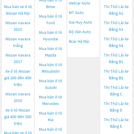
Mua bán ô tô
Vietcar Auto
Mua bán xe ô tô
Bmw
Thi Thử Lái Xe
MT Auto
Nissan Hà Nội
Bằng A2
Mua bán ô tô
Gia Huy Auto
Nissan navara
Ford
Thi Thử Lái Xe
2015
Bằng A3
Độ Vân Auto
Mua bán ô tô
Nissan navara
Hyundai
Thi Thử Lái Xe
Bcar Hà Nội
trắng
Bằng A4
Mua bán ô tô
Nissan navara
Mazda
Thi Thử Lái Xe
2017
Bằng B1
Mua bán ô tô
Xe ô tô Nissan
Mitsubishi
Thi Thử Lái Xe
giá 200 đến 400
Bằng B2
Mua bán ô tô
triệu
Suzuki
Thi Thử Lái Xe
Nissan navara
Bằng C
Mua bán ô tô
2019
Mercedes
Thi Thử Lái Xe
Xe ô tô Nissan
Bằng D
Mua bán ô tô
giá 400 đến 500
Kia
Thi Thử Lái Xe
triệu
Bằng E
Mua bán ô tô
Mua bán xe ô tô