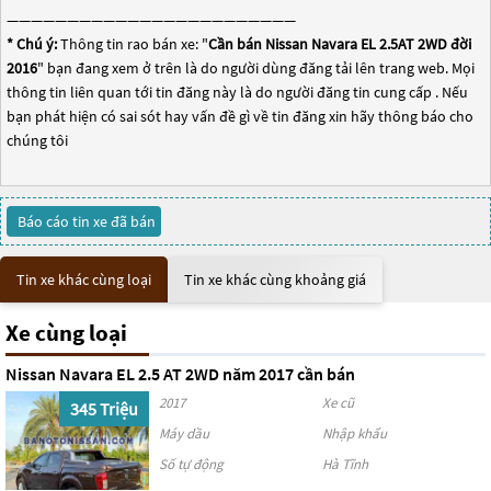
————————————————————————
* Chú ý:
Thông tin rao bán xe: "
Cần bán Nissan Navara EL 2.5AT 2WD đời
2016
" bạn đang xem ở trên là do người dùng đăng tải lên trang web. Mọi
thông tin liên quan tới tin đăng này là do người đăng tin cung cấp . Nếu
bạn phát hiện có sai sót hay vấn đề gì về tin đăng xin hãy thông báo cho
chúng tôi
Báo cáo tin xe đã bán
Tin xe khác cùng loại
Tin xe khác cùng khoảng giá
Xe cùng loại
Nissan Navara EL 2.5 AT 2WD năm 2017 cần bán
2017
Xe cũ
345 Triệu
Máy dầu
Nhập khẩu
Số tự động
Hà Tĩnh