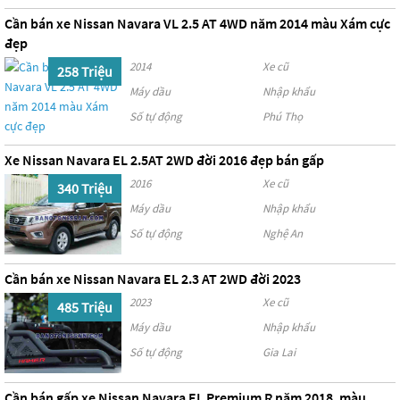
Cần bán xe Nissan Navara VL 2.5 AT 4WD năm 2014 màu Xám cực
đẹp
2014
Xe cũ
258 Triệu
Máy dầu
Nhập khẩu
Số tự động
Phú Thọ
Xe Nissan Navara EL 2.5AT 2WD đời 2016 đẹp bán gấp
2016
Xe cũ
340 Triệu
Máy dầu
Nhập khẩu
Số tự động
Nghệ An
Cần bán xe Nissan Navara EL 2.3 AT 2WD đời 2023
2023
Xe cũ
485 Triệu
Máy dầu
Nhập khẩu
Số tự động
Gia Lai
Cần bán gấp xe Nissan Navara EL Premium R năm 2018, màu