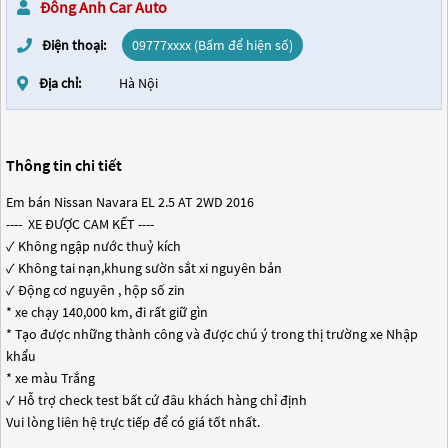
Đông Anh Car Auto
Điện thoại:
09777xxxx (Bấm để hiện số)
Địa chỉ:
Hà Nội
Thông tin chi tiết
Em bán Nissan Navara EL 2.5 AT 2WD 2016
---- ️ XE ĐƯỢC CAM KẾT ️----
✓ Không ngập nước thuỷ kích
✓ Không tai nạn,khung sườn sắt xi nguyên bản
✓ Động cơ nguyên , hộp số zin
* xe chạy 140,000 km, đi rất giữ gìn
* Tạo được những thành công và được chú ý trong thị trường xe Nhập
khẩu
* xe màu Trắng
✓ Hỗ trợ check test bất cứ đâu khách hàng chỉ định
Vui lòng liên hệ trực tiếp để có giá tốt nhất.