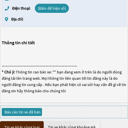
Điện thoại:
(Bấm để hiện số)
Địa chỉ:
Thông tin chi tiết
————————————————————————
* Chú ý:
Thông tin rao bán xe: "
" bạn đang xem ở trên là do người dùng
đăng tải lên trang web. Mọi thông tin liên quan tới tin đăng này là do
người đăng tin cung cấp . Nếu bạn phát hiện có sai sót hay vấn đề gì về tin
đăng xin hãy thông báo cho chúng tôi
Báo cáo tin xe đã bán
Tin xe khác cùng loại
Tin xe khác cùng khoảng giá