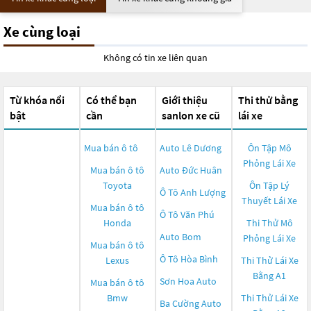
Xe cùng loại
Không có tin xe liên quan
Từ khóa nổi
Có thể bạn
Giới thiệu
Thi thử bằng
bật
cần
sanlon xe cũ
lái xe
Mua bán ô tô
Auto Lê Dương
Ôn Tập Mô
Phỏng Lái Xe
Mua bán ô tô
Auto Đức Huân
Toyota
Ôn Tập Lý
Ô Tô Anh Lượng
Thuyết Lái Xe
Mua bán ô tô
Ô Tô Văn Phú
Honda
Thi Thử Mô
Auto Bom
Phỏng Lái Xe
Mua bán ô tô
Ô Tô Hòa Bình
Lexus
Thi Thử Lái Xe
Bằng A1
Sơn Hoa Auto
Mua bán ô tô
Bmw
Thi Thử Lái Xe
Ba Cường Auto