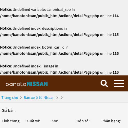
Notice
: Undefined variable: canonical_seo in
/home/banotonissan/public_html/actions/detailPage.php
on line
114
Notice
: Undefined index: descriptions in
/home/banotonissan/public_html/actions/detailPage.php
on line
115
Notice
: Undefined index: botvn_car_id in
/home/banotonissan/public_html/actions/detailPage.php
on line
116
Notice
: Undefined index: _image in
/home/banotonissan/public_html/actions/detailPage.php
on line
116
Trang chủ
Bán xe ô tô Nissan
Giá bán:
Tình trạng:
Xuất xứ:
Km:
Hộp số:
Phân hạng: