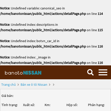
Notice
: Undefined variable: canonical_seo in
/home/banotonissan/public_html/actions/detailPage.php
on line
114
Notice
: Undefined index: descriptions in
/home/banotonissan/public_html/actions/detailPage.php
on line
115
Notice
: Undefined index: botvn_car_id in
/home/banotonissan/public_html/actions/detailPage.php
on line
116
Notice
: Undefined index: _image in
/home/banotonissan/public_html/actions/detailPage.php
on line
116
Trang chủ
Bán xe ô tô Nissan
Giá bán:
Tình trạng:
Xuất xứ:
Km:
Hộp số:
Phân hạng: