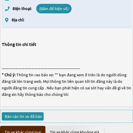
Điện thoại:
(Bấm để hiện số)
Địa chỉ:
Thông tin chi tiết
————————————————————————
* Chú ý:
Thông tin rao bán xe: "
" bạn đang xem ở trên là do người dùng
đăng tải lên trang web. Mọi thông tin liên quan tới tin đăng này là do
người đăng tin cung cấp . Nếu bạn phát hiện có sai sót hay vấn đề gì về tin
đăng xin hãy thông báo cho chúng tôi
Báo cáo tin xe đã bán
Tin xe khác cùng loại
Tin xe khác cùng khoảng giá