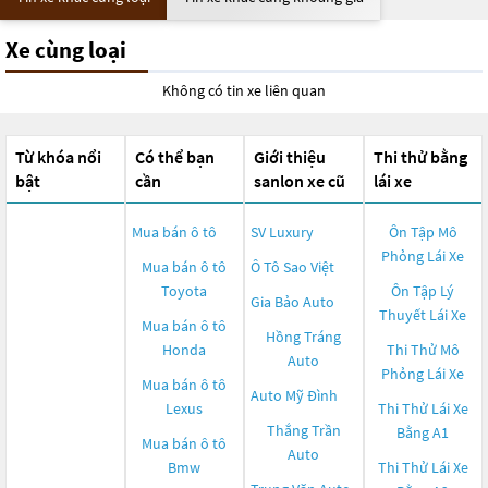
Xe cùng loại
Không có tin xe liên quan
Từ khóa nổi
Có thể bạn
Giới thiệu
Thi thử bằng
bật
cần
sanlon xe cũ
lái xe
Mua bán ô tô
SV Luxury
Ôn Tập Mô
Phỏng Lái Xe
Mua bán ô tô
Ô Tô Sao Việt
Toyota
Ôn Tập Lý
Gia Bảo Auto
Thuyết Lái Xe
Mua bán ô tô
Hồng Tráng
Honda
Thi Thử Mô
Auto
Phỏng Lái Xe
Mua bán ô tô
Auto Mỹ Đình
Lexus
Thi Thử Lái Xe
Thắng Trần
Bằng A1
Mua bán ô tô
Auto
Bmw
Thi Thử Lái Xe