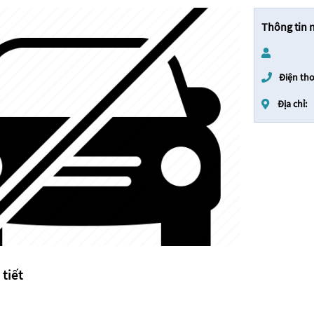
Thông tin 
Điện tho
Địa chỉ:
 tiết