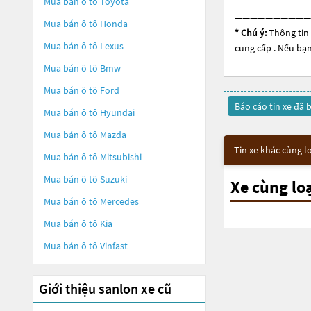
Mua bán ô tô
Toyota
——————————
Mua bán ô tô
Honda
* Chú ý:
Thông tin 
Mua bán ô tô
Lexus
cung cấp . Nếu bạn
Mua bán ô tô
Bmw
Mua bán ô tô
Ford
Báo cáo tin xe đã 
Mua bán ô tô
Hyundai
Mua bán ô tô
Mazda
Tin xe khác cùng l
Mua bán ô tô
Mitsubishi
Mua bán ô tô
Suzuki
Xe cùng lo
Mua bán ô tô
Mercedes
Mua bán ô tô
Kia
Mua bán ô tô
Vinfast
Giới thiệu sanlon xe cũ