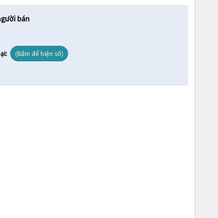
người bán
ại:
(Bấm để hiện số)