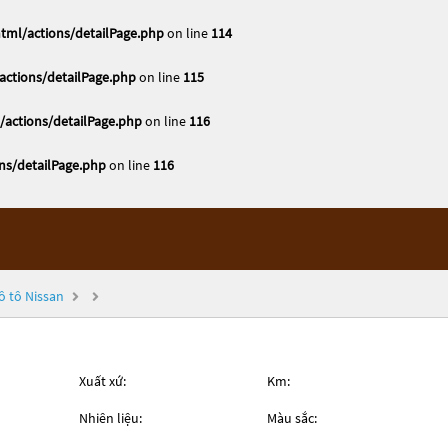
tml/actions/detailPage.php
on line
114
ctions/detailPage.php
on line
115
actions/detailPage.php
on line
116
ns/detailPage.php
on line
116
ô tô Nissan
Xuất xứ:
Km:
Nhiên liệu:
Màu sắc: