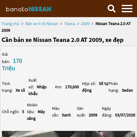
Trang chủ
Bán xe ô tô Nissan
Teana
2009
Nissan Teana 2.0 AT
2009
Cần bán xe Nissan Teana 2.0 AT 2009, xe đẹp
Giá
170
bán:
Triệu
Xuất
Tình
Hộp số:
Số tự
Phân
xứ:
Nhập
Km:
170,000
trạng:
Xe cũ
động
hạng:
Sedan
khẩu
Nhiên
Màu
Sản
Ngày
Chỗ ngồi:
5
liệu:
Máy
sắc:
Xanh
xuất:
2009
đăng:
03/07/2026
xăng