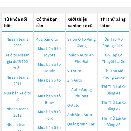
Từ khóa nổi
Có thể bạn
Giới thiệu
Thi thử bằng
bật
cần
sanlon xe cũ
lái xe
Nissan teana
Mua bán ô tô
Salon Ô Tô Vững
Ôn Tập Mô
2009
Giang
Phỏng Lái Xe
Mua bán ô tô
Xe ô tô Nissan
Toyota
Salon Auto An
Ôn Tập Lý
giá dưới 100
Phú Đạt
Thuyết Lái Xe
Mua bán ô tô
triệu
Honda
VH Auto
Thi Thử Mô
Nissan teana
Phỏng Lái Xe
Mua bán ô tô
Zin Auto
2011
Lexus
Thi Thử Lái Xe
Auto Vượng
Mua bán xe ô tô
Bằng A1
Mua bán ô tô
Phương
cũ
Bmw
Thi Thử Lái Xe
Q-Auto
Nissan teana
Bằng A2
Mua bán ô tô
Anh Vinh Auto
2019
Ford
Thi Thử Lái Xe
Quảng Ninh Car
Nissan teana
Bằng A3
Mua bán ô tô