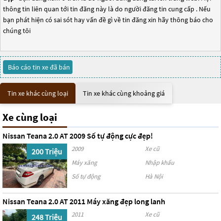
thông tin liên quan tới tin đăng này là do người đăng tin cung cấp . Nếu
bạn phát hiện có sai sót hay vấn đề gì về tin đăng xin hãy thông báo cho
chúng tôi
Báo cáo tin xe đã bán
Tin xe khác cùng loại
Tin xe khác cùng khoảng giá
Xe cùng loại
Nissan Teana 2.0 AT 2009 Số tự động cực đẹp!
2009
Xe cũ
200 Triệu
Máy xăng
Nhập khẩu
Số tự động
Hà Nội
Nissan Teana 2.0 AT 2011 Máy xăng đẹp long lanh
2011
Xe cũ
248 Triệu