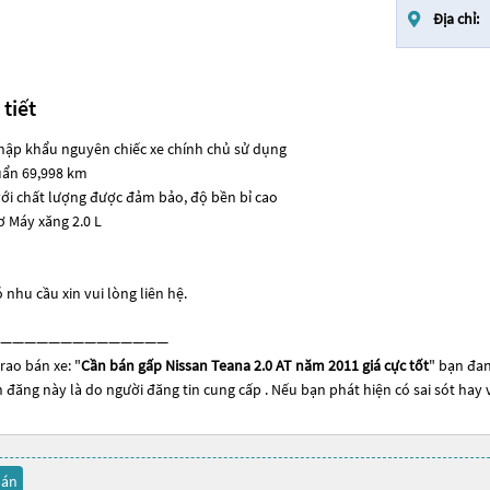
Địa chỉ:
 tiết
nhập khẩu nguyên chiếc xe chính chủ sử dụng
uẩn 69,998 km
i chất lượng được đảm bảo, độ bền bỉ cao
 Máy xăng 2.0 L
 nhu cầu xin vui lòng liên hệ.
——————————————
rao bán xe: "
Cần bán gấp Nissan Teana 2.0 AT năm 2011 giá cực tốt
" bạn đan
tin đăng này là do người đăng tin cung cấp . Nếu bạn phát hiện có sai sót hay
bán