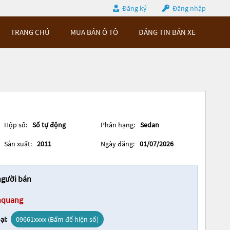
Đăng ký
Đăng nhập
TRANG CHỦ
MUA BÁN Ô TÔ
ĐĂNG TIN BÁN XE
Hộp số:
Số tự động
Phân hạng:
Sedan
Sản xuất:
2011
Ngày đăng:
01/07/2026
người bán
hquang
ại:
09661xxxx (Bấm để hiện số)