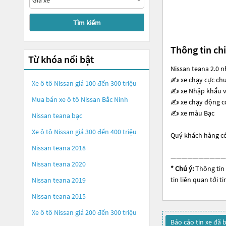
Tìm kiếm
Thông tin chi
Từ khóa nổi bật
Nissan teana 2.0 
✍ xe chạy cực ch
Xe ô tô Nissan giá 100 đến 300 triệu
✍ xe Nhập khẩu vớ
Mua bán xe ô tô Nissan Bắc Ninh
✍ xe chạy động cơ
✍ xe màu Bạc
Nissan teana bạc
Xe ô tô Nissan giá 300 đến 400 triệu
Quý khách hàng có
Nissan teana 2018
——————————
Nissan teana 2020
* Chú ý:
Thông tin 
tin liên quan tới 
Nissan teana 2019
Nissan teana 2015
Xe ô tô Nissan giá 200 đến 300 triệu
Báo cáo tin xe đã 