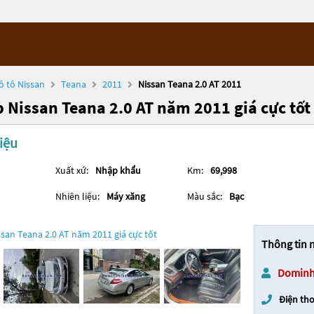
ô tô Nissan
Teana
2011
Nissan Teana 2.0 AT 2011
 Nissan Teana 2.0 AT năm 2011 giá cực tốt
iệu
Xuất xứ:
Nhập khẩu
Km:
69,998
Nhiên liệu:
Máy xăng
Màu sắc:
Bạc
Thông tin 
Domin
Điện tho