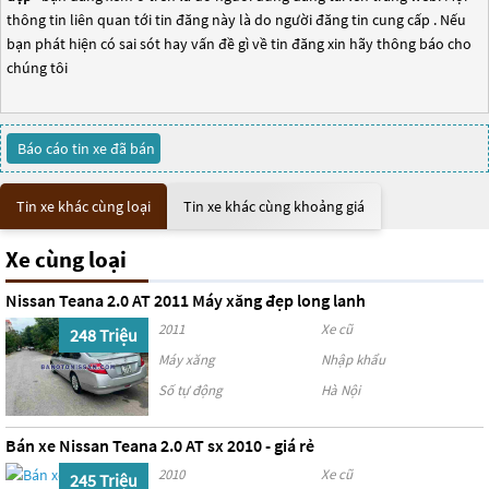
thông tin liên quan tới tin đăng này là do người đăng tin cung cấp . Nếu
bạn phát hiện có sai sót hay vấn đề gì về tin đăng xin hãy thông báo cho
chúng tôi
Báo cáo tin xe đã bán
Tin xe khác cùng loại
Tin xe khác cùng khoảng giá
Xe cùng loại
Nissan Teana 2.0 AT 2011 Máy xăng đẹp long lanh
2011
Xe cũ
248 Triệu
Máy xăng
Nhập khẩu
Số tự động
Hà Nội
Bán xe Nissan Teana 2.0 AT sx 2010 - giá rẻ
2010
Xe cũ
245 Triệu