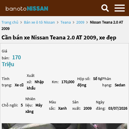
Trang chủ
Bán xe ô tô Nissan
Teana
2009
Nissan Teana 2.0 AT
2009
Cần bán xe Nissan Teana 2.0 AT 2009, xe đẹp
Giá
170
bán:
Triệu
Xuất
Tình
Hộp số:
Số tự
Phân
xứ:
Nhập
Km:
170,000
trạng:
Xe cũ
động
hạng:
Sedan
khẩu
Nhiên
Màu
Sản
Ngày
Chỗ ngồi:
5
liệu:
Máy
sắc:
Xanh
xuất:
2009
đăng:
03/07/2026
xăng