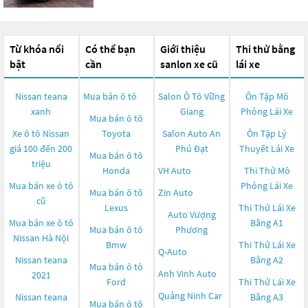
Từ khóa nổi
Có thể bạn
Giới thiệu
Thi thử bằng
bật
cần
sanlon xe cũ
lái xe
Nissan teana
Mua bán ô tô
Salon Ô Tô Vững
Ôn Tập Mô
xanh
Giang
Phỏng Lái Xe
Mua bán ô tô
Xe ô tô Nissan
Toyota
Salon Auto An
Ôn Tập Lý
giá 100 đến 200
Phú Đạt
Thuyết Lái Xe
Mua bán ô tô
triệu
Honda
VH Auto
Thi Thử Mô
Mua bán xe ô tô
Phỏng Lái Xe
Mua bán ô tô
Zin Auto
cũ
Lexus
Thi Thử Lái Xe
Auto Vượng
Mua bán xe ô tô
Bằng A1
Mua bán ô tô
Phương
Nissan Hà Nội
Bmw
Thi Thử Lái Xe
Q-Auto
Nissan teana
Bằng A2
Mua bán ô tô
Anh Vinh Auto
2021
Ford
Thi Thử Lái Xe
Quảng Ninh Car
Nissan teana
Bằng A3
Mua bán ô tô