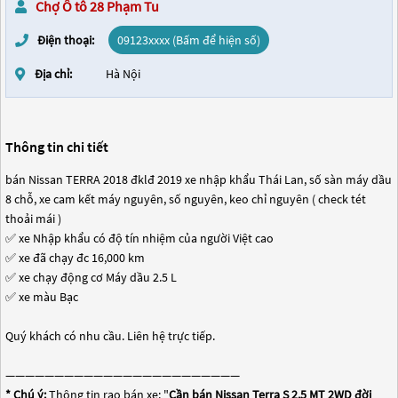
Chợ Ô tô 28 Phạm Tu
Điện thoại:
09123xxxx (Bấm để hiện số)
Địa chỉ:
Hà Nội
Thông tin chi tiết
bán Nissan TERRA 2018 đklđ 2019 xe nhập khẩu Thái Lan, số sàn máy dầu
8 chỗ, xe cam kết máy nguyên, số nguyên, keo chỉ nguyên ( check tét
thoải mái )
✅ xe Nhập khẩu có độ tín nhiệm của người Việt cao
✅ xe đã chạy đc 16,000 km
✅ xe chạy động cơ Máy dầu 2.5 L
✅ xe màu Bạc
Quý khách có nhu cầu. Liên hệ trực tiếp.
————————————————————————
* Chú ý:
Thông tin rao bán xe: "
Cần bán Nissan Terra S 2.5 MT 2WD đời