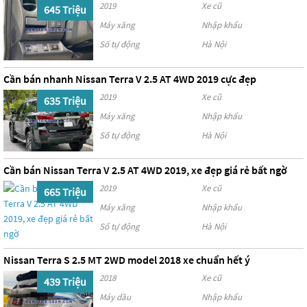
2019
Xe cũ
645 Triệu
Máy xăng
Nhập khẩu
Số tự động
Hà Nội
Cần bán nhanh Nissan Terra V 2.5 AT 4WD 2019 cực đẹp
2019
Xe cũ
635 Triệu
Máy xăng
Nhập khẩu
Số tự động
Hà Nội
Cần bán Nissan Terra V 2.5 AT 4WD 2019, xe đẹp giá rẻ bất ngờ
2019
Xe cũ
665 Triệu
Máy xăng
Nhập khẩu
Số tự động
Hà Nội
Nissan Terra S 2.5 MT 2WD model 2018 xe chuẩn hết ý
2018
Xe cũ
439 Triệu
Máy dầu
Nhập khẩu