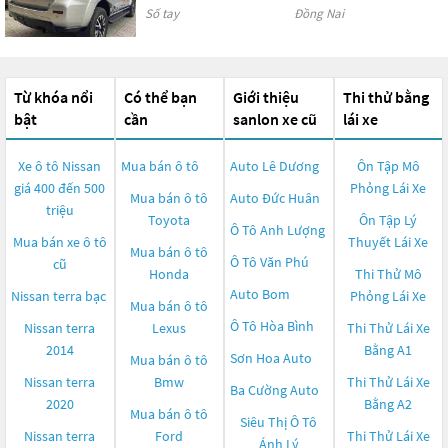
Số tay
Đồng Nai
Từ khóa nổi
Có thể bạn
Giới thiệu
Thi thử bằng
bật
cần
sanlon xe cũ
lái xe
Xe ô tô Nissan
Mua bán ô tô
Auto Lê Dương
Ôn Tập Mô
giá 400 đến 500
Phỏng Lái Xe
Mua bán ô tô
Auto Đức Huân
triệu
Toyota
Ôn Tập Lý
Ô Tô Anh Lượng
Mua bán xe ô tô
Thuyết Lái Xe
Mua bán ô tô
Ô Tô Văn Phú
cũ
Honda
Thi Thử Mô
Auto Bom
Nissan terra bạc
Phỏng Lái Xe
Mua bán ô tô
Ô Tô Hòa Bình
Nissan terra
Lexus
Thi Thử Lái Xe
2014
Bằng A1
Sơn Hoa Auto
Mua bán ô tô
Nissan terra
Bmw
Thi Thử Lái Xe
Ba Cường Auto
2020
Bằng A2
Mua bán ô tô
Siêu Thị Ô Tô
Nissan terra
Ford
Thi Thử Lái Xe
Ánh Lý