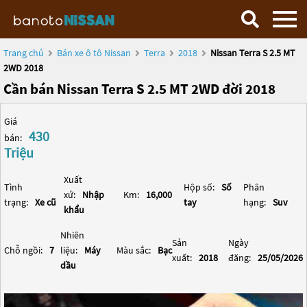
Trang chủ
Bán xe ô tô Nissan
Terra
2018
Nissan Terra S 2.5 MT
2WD 2018
Cần bán Nissan Terra S 2.5 MT 2WD đời 2018
Giá
430
bán:
Triệu
Xuất
Tình
Hộp số:
Số
Phân
xứ:
Nhập
Km:
16,000
trạng:
Xe cũ
tay
hạng:
Suv
khẩu
Nhiên
Sản
Ngày
Chỗ ngồi:
7
liệu:
Máy
Màu sắc:
Bạc
xuất:
2018
đăng:
25/05/2026
dầu