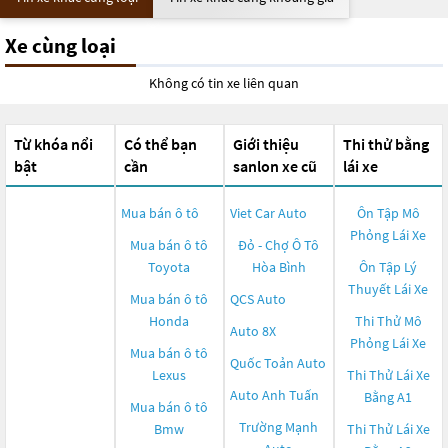
Xe cùng loại
Không có tin xe liên quan
Từ khóa nổi
Có thể bạn
Giới thiệu
Thi thử bằng
bật
cần
sanlon xe cũ
lái xe
Mua bán ô tô
Viet Car Auto
Ôn Tập Mô
Phỏng Lái Xe
Mua bán ô tô
Đỏ - Chợ Ô Tô
Toyota
Hòa Bình
Ôn Tập Lý
Thuyết Lái Xe
Mua bán ô tô
QCS Auto
Honda
Thi Thử Mô
Auto 8X
Phỏng Lái Xe
Mua bán ô tô
Quốc Toản Auto
Lexus
Thi Thử Lái Xe
Auto Anh Tuấn
Bằng A1
Mua bán ô tô
Trường Mạnh
Bmw
Thi Thử Lái Xe