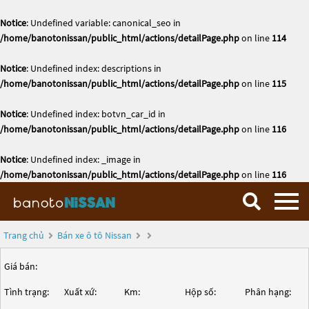
Notice
: Undefined variable: canonical_seo in
/home/banotonissan/public_html/actions/detailPage.php
on line
114
Notice
: Undefined index: descriptions in
/home/banotonissan/public_html/actions/detailPage.php
on line
115
Notice
: Undefined index: botvn_car_id in
/home/banotonissan/public_html/actions/detailPage.php
on line
116
Notice
: Undefined index: _image in
/home/banotonissan/public_html/actions/detailPage.php
on line
116
Trang chủ
Bán xe ô tô Nissan
Giá bán:
Tình trạng:
Xuất xứ:
Km:
Hộp số:
Phân hạng: