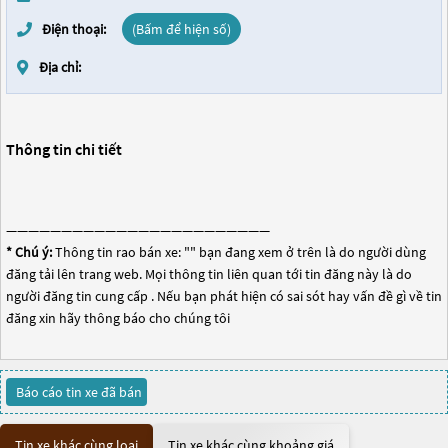
Điện thoại:
(Bấm để hiện số)
Địa chỉ:
Thông tin chi tiết
————————————————————————
* Chú ý:
Thông tin rao bán xe: "
" bạn đang xem ở trên là do người dùng
đăng tải lên trang web. Mọi thông tin liên quan tới tin đăng này là do
người đăng tin cung cấp . Nếu bạn phát hiện có sai sót hay vấn đề gì về tin
đăng xin hãy thông báo cho chúng tôi
Báo cáo tin xe đã bán
Tin xe khác cùng loại
Tin xe khác cùng khoảng giá