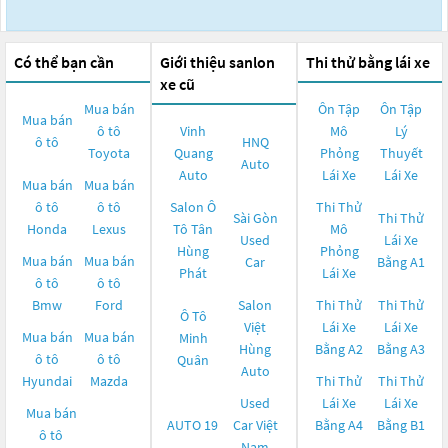
Có thể bạn cần
Giới thiệu sanlon
Thi thử bằng lái xe
xe cũ
Mua bán
Ôn Tập
Ôn Tập
Mua bán
ô tô
Vinh
Mô
Lý
ô tô
HNQ
Toyota
Quang
Phỏng
Thuyết
Auto
Auto
Lái Xe
Lái Xe
Mua bán
Mua bán
ô tô
ô tô
Salon Ô
Thi Thử
Sài Gòn
Thi Thử
Honda
Lexus
Tô Tân
Mô
Used
Lái Xe
Hùng
Phỏng
Mua bán
Mua bán
Car
Bằng A1
Phát
Lái Xe
ô tô
ô tô
Bmw
Ford
Salon
Thi Thử
Thi Thử
Ô Tô
Việt
Lái Xe
Lái Xe
Mua bán
Mua bán
Minh
Hùng
Bằng A2
Bằng A3
ô tô
ô tô
Quân
Auto
Hyundai
Mazda
Thi Thử
Thi Thử
Used
Lái Xe
Lái Xe
Mua bán
AUTO 19
Car Việt
Bằng A4
Bằng B1
ô tô
Nam