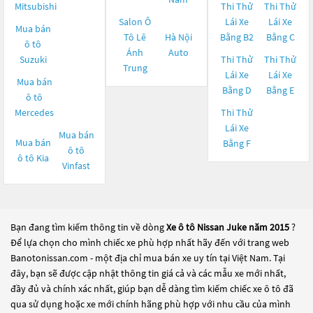
Mitsubishi
Thi Thử
Thi Thử
Salon Ô
Lái Xe
Lái Xe
Mua bán
Tô Lê
Hà Nội
Bằng B2
Bằng C
ô tô
Ánh
Auto
Suzuki
Thi Thử
Thi Thử
Trung
Lái Xe
Lái Xe
Mua bán
Bằng D
Bằng E
ô tô
Mercedes
Thi Thử
Lái Xe
Mua bán
Mua bán
Bằng F
ô tô
ô tô
Kia
Vinfast
Bạn đang tìm kiếm thông tin về dòng
Xe ô tô Nissan Juke năm 2015
?
Để lựa chọn cho mình chiếc xe phù hợp nhất hãy đến với trang web
Banotonissan.com - một địa chỉ mua bán xe uy tín tại Việt Nam. Tại
đây, bạn sẽ được cập nhật thông tin giá cả và các mẫu xe mới nhất,
đầy đủ và chính xác nhất, giúp bạn dễ dàng tìm kiếm chiếc xe ô tô đã
qua sử dụng hoặc xe mới chính hãng phù hợp với nhu cầu của mình