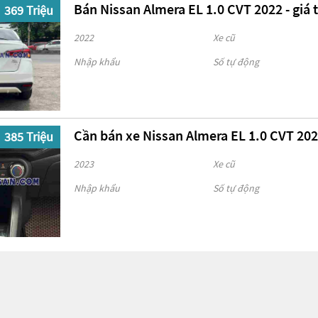
Bán Nissan Almera EL 1.0 CVT 2022 - giá 
369 Triệu
2022
Xe cũ
Nhập khẩu
Số tự động
Cần bán xe Nissan Almera EL 1.0 CVT 202
385 Triệu
2023
Xe cũ
Nhập khẩu
Số tự động