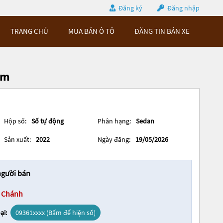
Đăng ký
Đăng nhập
TRANG CHỦ
MUA BÁN Ô TÔ
ĐĂNG TIN BÁN XE
ám
Hộp số:
Số tự động
Phân hạng:
Sedan
Sản xuất:
2022
Ngày đăng:
19/05/2026
người bán
 Chánh
ại:
09361xxxx (Bấm để hiện số)