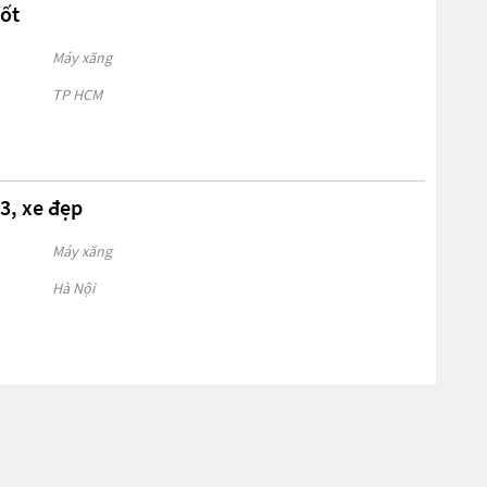
tốt
Máy xăng
TP HCM
3, xe đẹp
Máy xăng
Hà Nội