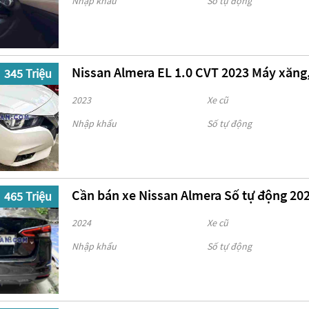
Nhập khẩu
Số tự động
Nissan Almera EL 1.0 CVT 2023 Máy xăng
345 Triệu
2023
Xe cũ
Nhập khẩu
Số tự động
Cần bán xe Nissan Almera Số tự động 20
465 Triệu
2024
Xe cũ
Nhập khẩu
Số tự động