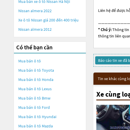
Mua bán xe ô tô Nissan Hà Nội
Liên hệ để được hỗ
Nissan almera 2022
Xe ô tô Nissan giá 200 đến 400 triệu
——————————
Nissan almera 2012
* Chú ý:
Thông tin 
thông tin liên qua
Có thể bạn cần
Báo cáo tin xe đã 
Mua bán ô tô
Mua bán ô tô
Toyota
Tin xe khác cùng l
Mua bán ô tô
Honda
Mua bán ô tô
Lexus
Xe cùng lo
Mua bán ô tô
Bmw
Mua bán ô tô
Ford
Mua bán ô tô
Hyundai
Mua bán ô tô
Mazda