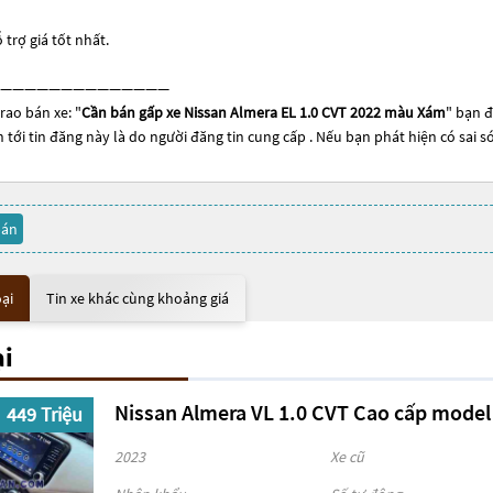
 trợ giá tốt nhất.
——————————————
rao bán xe: "
Cần bán gấp xe Nissan Almera EL 1.0 CVT 2022 màu Xám
" bạn đ
n tới tin đăng này là do người đăng tin cung cấp . Nếu bạn phát hiện có sai s
bán
oại
Tin xe khác cùng khoảng giá
ại
Nissan Almera VL 1.0 CVT Cao cấp model 
449 Triệu
2023
Xe cũ