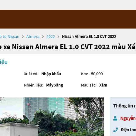
ô tô Nissan
Almera
2022
Nissan Almera EL 1.0 CVT 2022
 xe Nissan Almera EL 1.0 CVT 2022 màu X
iệu
Xuất xứ:
Nhập khẩu
Km:
50,000
Nhiên liệu:
Máy xăng
Màu sắc:
Xám
Thông tin 
Nguyễn
Điện tho